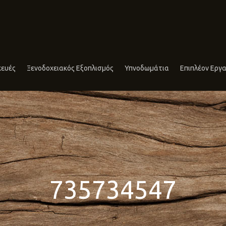
κευές
Ξενοδοχειακός Εξοπλισμός
Υπνοδωμάτια
Επιπλέον Εργα
735734547