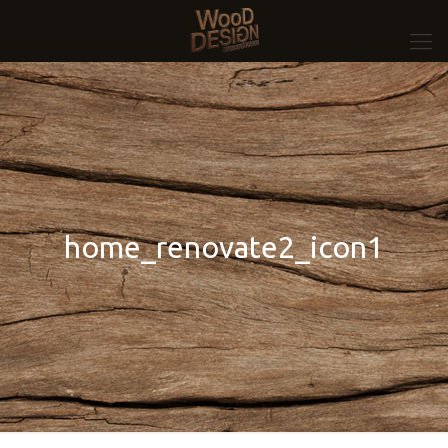
home_renovate2_icon1